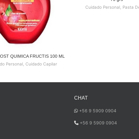
Cuidado Personal
,
Pasta D
POST QUIMICA FRUCTIS 100 ML
READ MORE
do Personal
,
Cuidado Capilar
CHAT
+56 9 5909 0904
a
+56 9 5909 0904