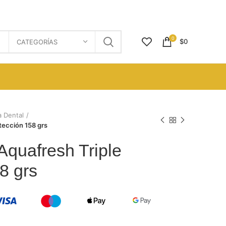
0
$
0
CATEGORÍAS
a Dental
tección 158 grs
Aquafresh Triple
8 grs