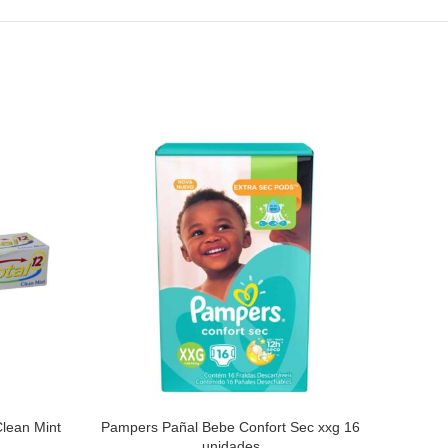
Clean Mint
Pampers Pañal Bebe Confort Sec xxg 16
Pasta D
E
READ MORE
unidades