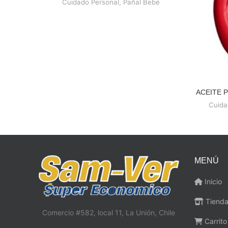
Cuidado Personal
,
Pañal Bebé
ACEITE 
Cuida
MENÚ
Inicio
Tiend
Comercio #582, local 11, La Unión, Chile
Carrito